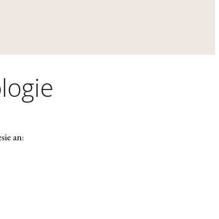
logie
sie an: